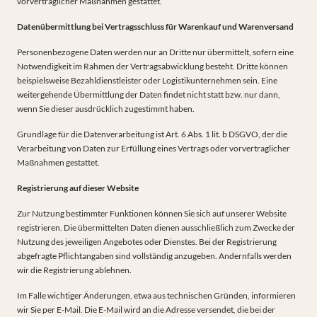
vorvertraglicher Maßnahmen gestattet.
Datenübermittlung bei Vertragsschluss für Warenkauf und Warenversand
Personenbezogene Daten werden nur an Dritte nur übermittelt, sofern eine
Notwendigkeit im Rahmen der Vertragsabwicklung besteht. Dritte können
beispielsweise Bezahldienstleister oder Logistikunternehmen sein. Eine
weitergehende Übermittlung der Daten findet nicht statt bzw. nur dann,
wenn Sie dieser ausdrücklich zugestimmt haben.
Grundlage für die Datenverarbeitung ist Art. 6 Abs. 1 lit. b DSGVO, der die
Verarbeitung von Daten zur Erfüllung eines Vertrags oder vorvertraglicher
Maßnahmen gestattet.
Registrierung auf dieser Website
Zur Nutzung bestimmter Funktionen können Sie sich auf unserer Website
registrieren. Die übermittelten Daten dienen ausschließlich zum Zwecke der
Nutzung des jeweiligen Angebotes oder Dienstes. Bei der Registrierung
abgefragte Pflichtangaben sind vollständig anzugeben. Andernfalls werden
wir die Registrierung ablehnen.
Im Falle wichtiger Änderungen, etwa aus technischen Gründen, informieren
wir Sie per E-Mail. Die E-Mail wird an die Adresse versendet, die bei der