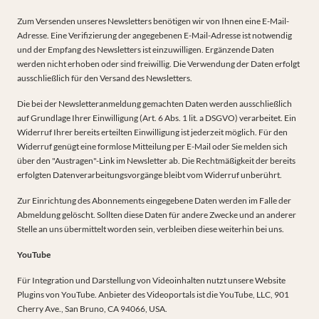
Zum Versenden unseres Newsletters benötigen wir von Ihnen eine E-Mail-
Adresse. Eine Verifizierung der angegebenen E-Mail-Adresse ist notwendig
und der Empfang des Newsletters ist einzuwilligen. Ergänzende Daten
werden nicht erhoben oder sind freiwillig. Die Verwendung der Daten erfolgt
ausschließlich für den Versand des Newsletters.
Die bei der Newsletteranmeldung gemachten Daten werden ausschließlich
auf Grundlage Ihrer Einwilligung (Art. 6 Abs. 1 lit. a DSGVO) verarbeitet. Ein
Widerruf Ihrer bereits erteilten Einwilligung ist jederzeit möglich. Für den
Widerruf genügt eine formlose Mitteilung per E-Mail oder Sie melden sich
über den "Austragen"-Link im Newsletter ab. Die Rechtmäßigkeit der bereits
erfolgten Datenverarbeitungsvorgänge bleibt vom Widerruf unberührt.
Zur Einrichtung des Abonnements eingegebene Daten werden im Falle der
Abmeldung gelöscht. Sollten diese Daten für andere Zwecke und an anderer
Stelle an uns übermittelt worden sein, verbleiben diese weiterhin bei uns.
YouTube
Für Integration und Darstellung von Videoinhalten nutzt unsere Website
Plugins von YouTube. Anbieter des Videoportals ist die YouTube, LLC, 901
Cherry Ave., San Bruno, CA 94066, USA.