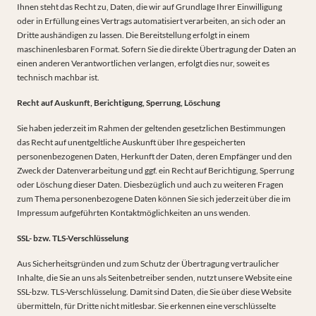
Ihnen steht das Recht zu, Daten, die wir auf Grundlage Ihrer Einwilligung
oder in Erfüllung eines Vertrags automatisiert verarbeiten, an sich oder an
Dritte aushändigen zu lassen. Die Bereitstellung erfolgt in einem
maschinenlesbaren Format. Sofern Sie die direkte Übertragung der Daten an
einen anderen Verantwortlichen verlangen, erfolgt dies nur, soweit es
technisch machbar ist.
Recht auf Auskunft, Berichtigung, Sperrung, Löschung
Sie haben jederzeit im Rahmen der geltenden gesetzlichen Bestimmungen
das Recht auf unentgeltliche Auskunft über Ihre gespeicherten
personenbezogenen Daten, Herkunft der Daten, deren Empfänger und den
Zweck der Datenverarbeitung und ggf. ein Recht auf Berichtigung, Sperrung
oder Löschung dieser Daten. Diesbezüglich und auch zu weiteren Fragen
zum Thema personenbezogene Daten können Sie sich jederzeit über die im
Impressum aufgeführten Kontaktmöglichkeiten an uns wenden.
SSL- bzw. TLS-Verschlüsselung
Aus Sicherheitsgründen und zum Schutz der Übertragung vertraulicher
Inhalte, die Sie an uns als Seitenbetreiber senden, nutzt unsere Website eine
SSL-bzw. TLS-Verschlüsselung. Damit sind Daten, die Sie über diese Website
übermitteln, für Dritte nicht mitlesbar. Sie erkennen eine verschlüsselte